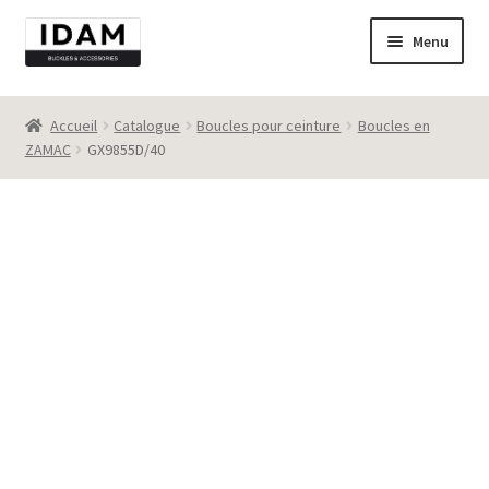
Aller
Aller
Menu
à
au
la
contenu
Catalogue
navigation
Accueil
Catalogue
Boucles pour ceinture
Boucles en
ZAMAC
GX9855D/40
New
Best seller
Destockage
Contact