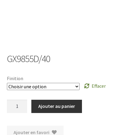
Ouvrir
le
menu
enfant
GX9855D/40
Finition
Effacer
quantité
Ajouter au panier
de
GX9855D/40
Ajouter en favori