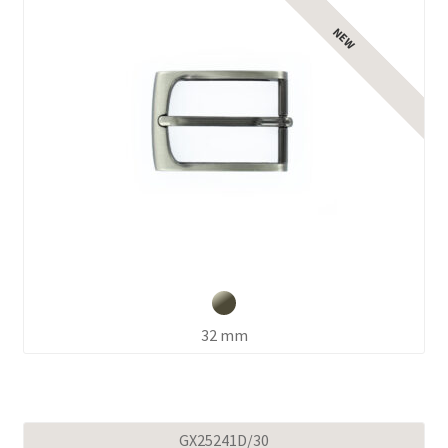
32 mm
GX25241D/30