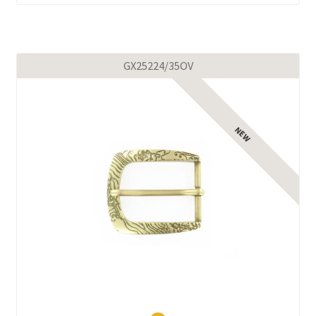
GX25224/35OV