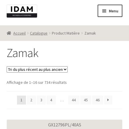
Aller
Aller
Menu
à
au
la
contenu
Catalogue
navigation
Accueil
Catalogue
Product Matière
Zamak
New
Zamak
Best seller
Destockage
Trié
Affichage de 1–16 sur 734 résultats
Contact
du
plus
1
2
3
4
…
44
45
46
récent
au
plus
ancien
GX12796PL/40AS