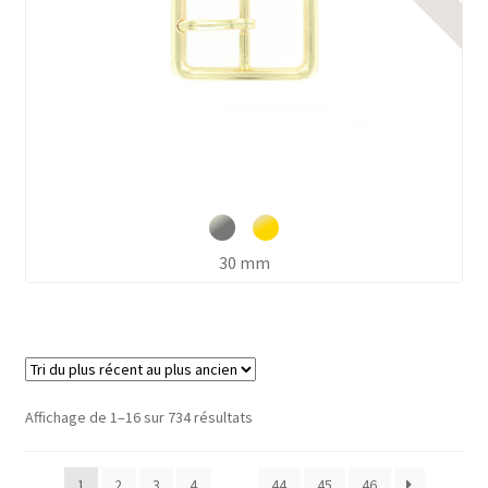
30 mm
Trié
Affichage de 1–16 sur 734 résultats
du
plus
1
2
3
4
…
44
45
46