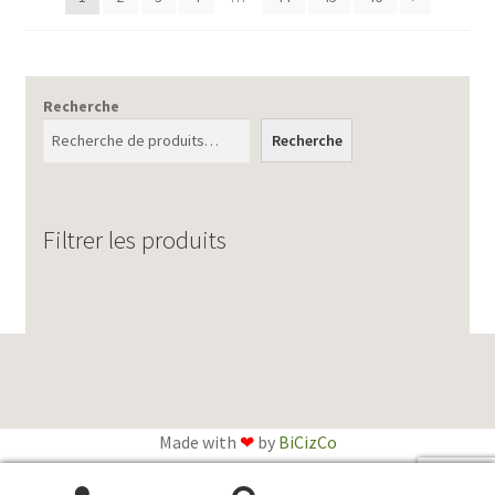
récent
au
plus
ancien
Recherche
Recherche
Filtrer les produits
Made with
❤
by
BiCizCo
English
(
Anglais
)
Français