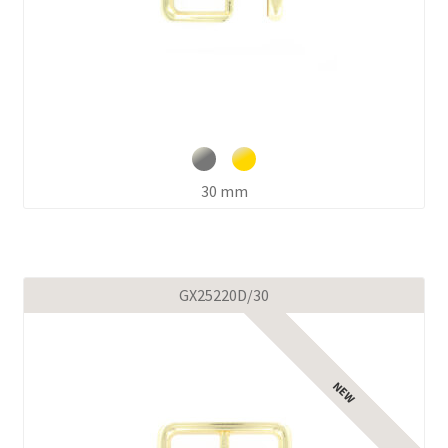
30 mm
GX25220D/30