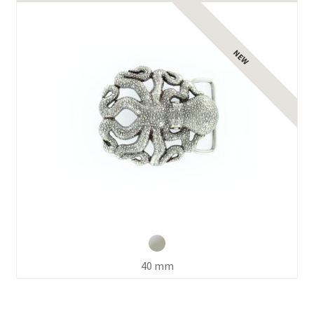
Ouvrir
le
menu
enfant
40 mm