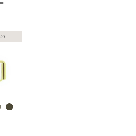
 mm
40