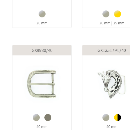
30 mm
30 mm | 35 mm
GX9980/40
GX13517PL/40
40 mm
40 mm