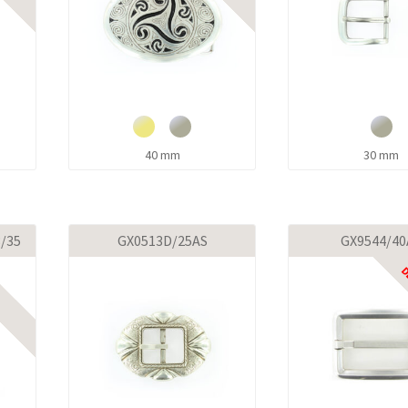
40 mm
30 mm
8/35
GX0513D/25AS
GX9544/40