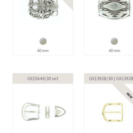
40 mm
40 mm
GX15644/30 set
GX13928/30 | GX1392