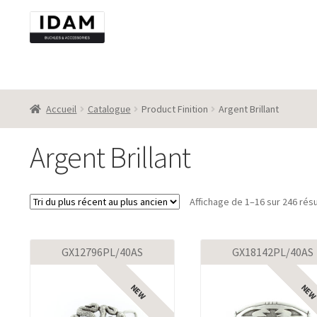
Aller
Aller
à
au
la
contenu
navigation
Accueil
Catalogue
Product Finition
Argent Brillant
Argent Brillant
Affichage de 1–16 sur 246 résu
GX12796PL/40AS
GX18142PL/40AS