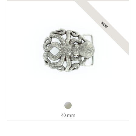
Ouvrir
le
menu
enfant
40 mm