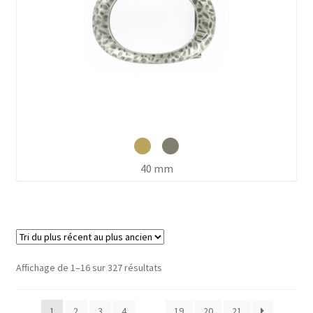
40 mm
Trié
Affichage de 1–16 sur 327 résultats
du
plus
1
2
3
4
…
19
20
21