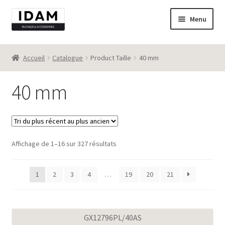
Aller
Aller
Menu
à
au
la
contenu
Catalogue
navigation
Accueil
Catalogue
Product Taille
40 mm
New
40 mm
Best seller
Destockage
Trié
Affichage de 1–16 sur 327 résultats
Contact
du
plus
1
2
3
4
…
19
20
21
récent
au
plus
ancien
GX12796PL/40AS