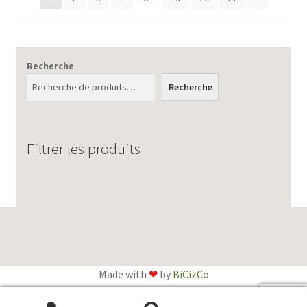
récent
au
plus
ancien
Recherche
Recherche
Filtrer les produits
Made with
❤
by
BiCizCo
English
(
Anglais
)
Français