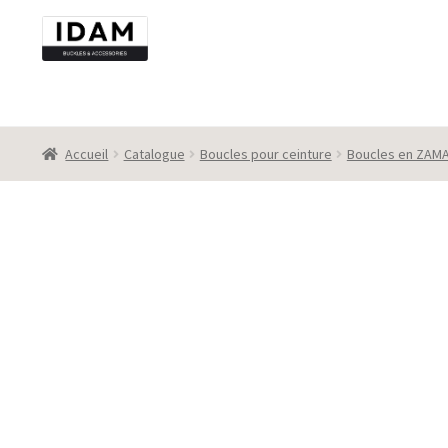
Aller
Aller
à
au
la
contenu
navigation
Accueil
Catalogue
Boucles pour ceinture
Boucles en ZAM