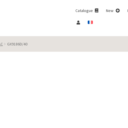
Catalogue
New
AC
GX9186D/40