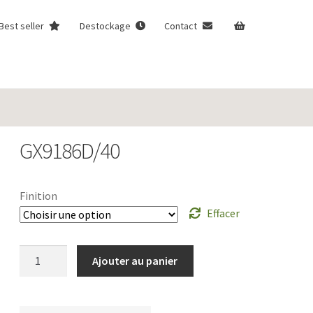
Best seller
Destockage
Contact
GX9186D/40
Finition
Effacer
quantité
Ajouter au panier
de
GX9186D/40