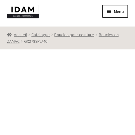
Aller
Aller
Menu
à
au
la
contenu
Catalogue
navigation
Accueil
Catalogue
Boucles pour ceinture
Boucles en
ZAMAC
GX2789PL/40
New
Best seller
Destockage
Contact