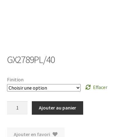
Ouvrir
le
menu
enfant
GX2789PL/40
Finition
Effacer
quantité
Ajouter au panier
de
GX2789PL/40
Ajouter en favori