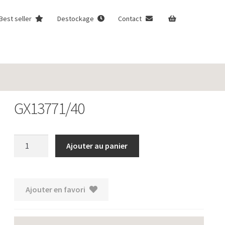
Best seller
Destockage
Contact
GX13771/40
quantité
Ajouter au panier
de
GX13771/40
Ajouter en favori