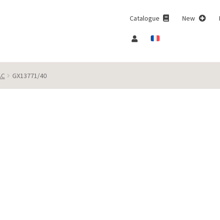
Catalogue
New
AC
GX13771/40