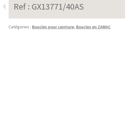
Ref :
GX13771/40AS
Catégories :
Boucles pour ceinture
,
Boucles en ZAMAC