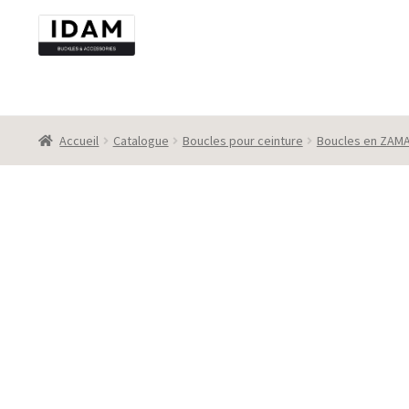
Aller
Aller
à
au
la
contenu
navigation
Accueil
Catalogue
Boucles pour ceinture
Boucles en ZAM