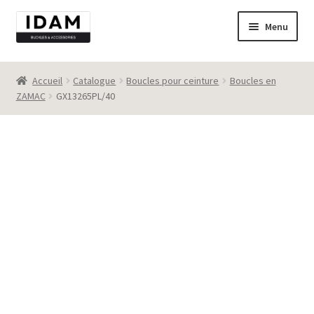
Aller
Aller
Menu
à
au
la
contenu
Catalogue
navigation
Accueil
Catalogue
Boucles pour ceinture
Boucles en
ZAMAC
GX13265PL/40
New
Best seller
Destockage
Contact