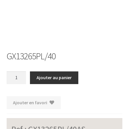
Ouvrir
le
menu
enfant
GX13265PL/40
quantité
Ajouter au panier
de
GX13265PL/40
Ajouter en favori
Ref :
GX13265PL/40AS