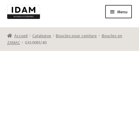
Aller
Aller
Menu
à
au
la
contenu
Catalogue
navigation
Accueil
Catalogue
Boucles pour ceinture
Boucles en
ZAMAC
GX10085/40
New
Best seller
Destockage
Contact