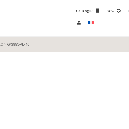
Catalogue
New
AC
GX9935PL/40