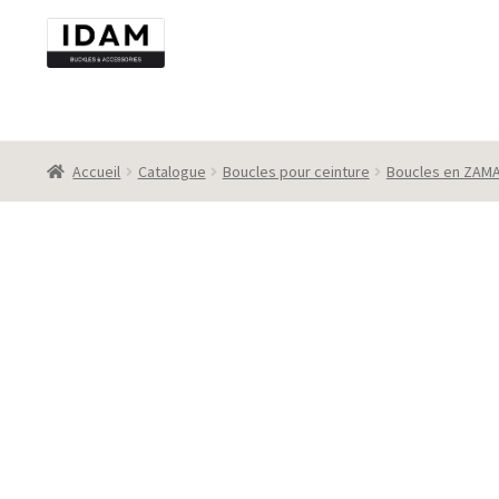
Aller
Aller
à
au
la
contenu
navigation
Accueil
Catalogue
Boucles pour ceinture
Boucles en ZAM