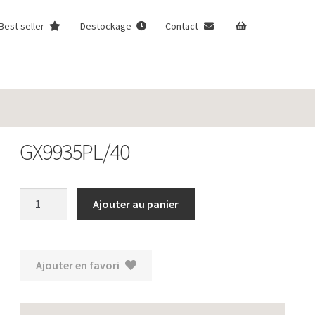
Best seller
Destockage
Contact
GX9935PL/40
quantité
Ajouter au panier
de
GX9935PL/40
Ajouter en favori