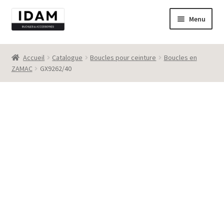
Aller
Aller
Menu
à
au
la
contenu
Catalogue
navigation
Accueil
Catalogue
Boucles pour ceinture
Boucles en
ZAMAC
GX9262/40
New
Best seller
Destockage
Contact