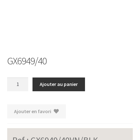
Ouvrir
le
menu
enfant
GX6949/40
quantité
Ajouter au panier
de
GX6949/40
Ajouter en favori
Ref :
GX6949/40VN/BLK