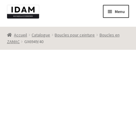
Aller
Aller
Menu
à
au
la
contenu
Catalogue
navigation
Accueil
Catalogue
Boucles pour ceinture
Boucles en
ZAMAC
GX6949/40
New
Best seller
Destockage
Contact