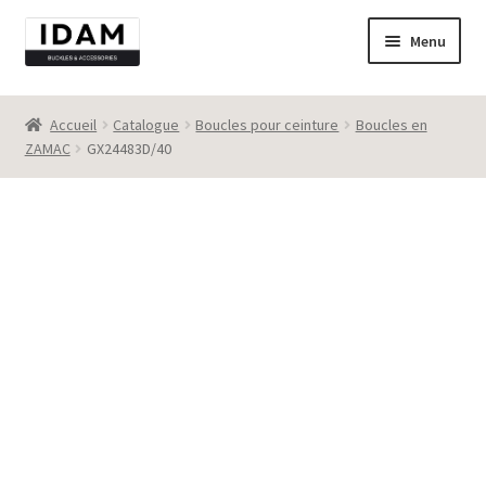
Aller
Aller
Menu
à
au
la
contenu
Catalogue
navigation
Accueil
Catalogue
Boucles pour ceinture
Boucles en
ZAMAC
GX24483D/40
New
Best seller
Destockage
Contact