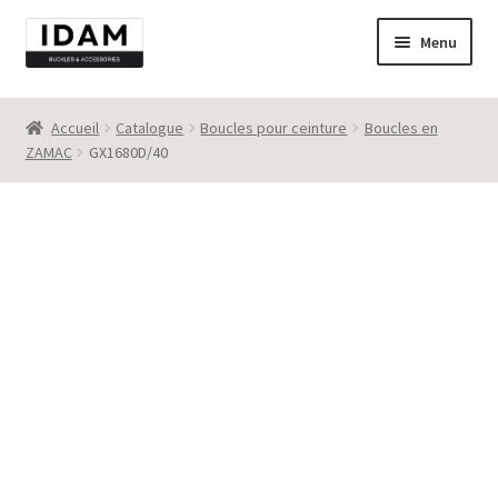
Aller
Aller
Menu
à
au
la
contenu
Catalogue
navigation
Accueil
Catalogue
Boucles pour ceinture
Boucles en
ZAMAC
GX1680D/40
New
Best seller
Destockage
Contact