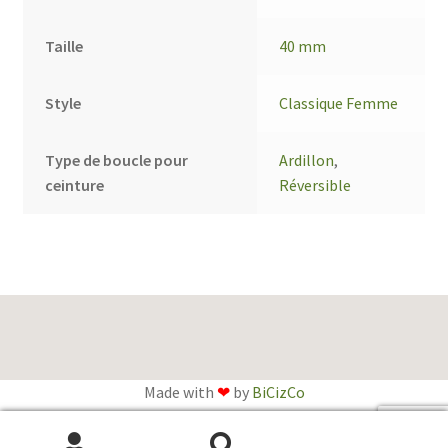
Taille
40 mm
Style
Classique Femme
Type de boucle pour
Ardillon
,
ceinture
Réversible
Made with
❤
by
BiCizCo
English
(
Anglais
)
Français