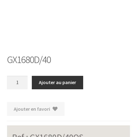
Ouvrir
le
menu
enfant
GX1680D/40
quantité
Ajouter au panier
de
GX1680D/40
Ajouter en favori
Ref :
GX1680D/40OS