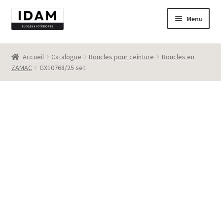
Aller
Aller
Menu
à
au
la
contenu
Catalogue
navigation
Accueil
Catalogue
Boucles pour ceinture
Boucles en
ZAMAC
GX10768/25 set
New
Best seller
Destockage
Contact