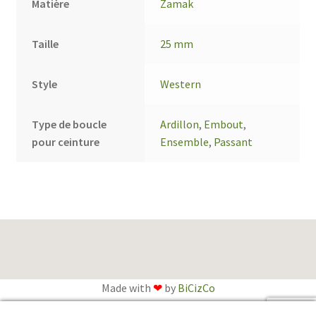
Matière
Zamak
Taille
25 mm
Style
Western
Type de boucle
Ardillon
,
Embout
,
pour ceinture
Ensemble
,
Passant
Made with
❤
by
BiCizCo
English
(
Anglais
)
Français