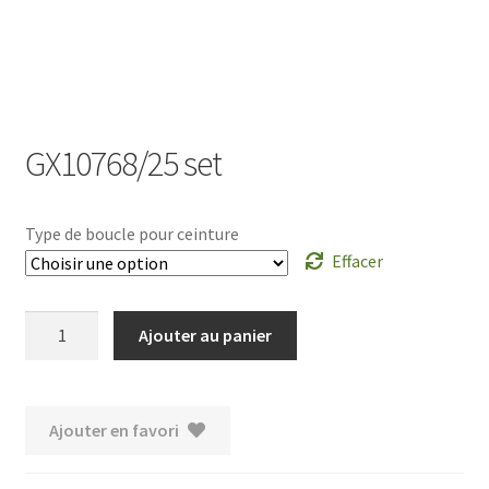
GX10768/25 set
Type de boucle pour ceinture
Effacer
quantité
Ajouter au panier
de
GX10768/25
set
Ajouter en favori