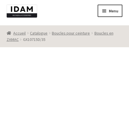
Aller
Aller
Menu
à
au
la
contenu
Catalogue
navigation
Accueil
Catalogue
Boucles pour ceinture
Boucles en
ZAMAC
GX10715D/35
New
Best seller
Destockage
Contact