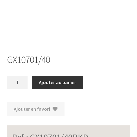
Ouvrir
le
menu
enfant
GX10701/40
quantité
Ajouter au panier
de
GX10701/40
Ajouter en favori
Ref :
GX10701/40BKD