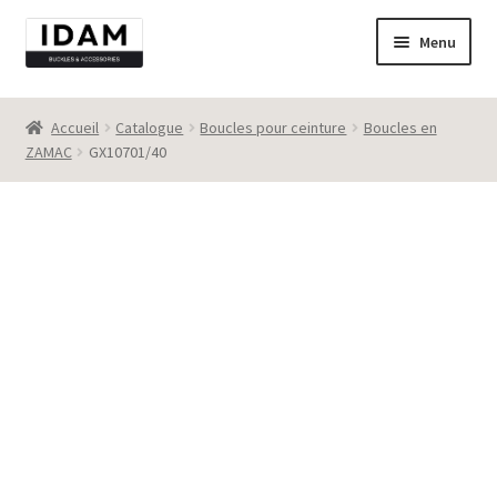
Aller
Aller
Menu
à
au
la
contenu
Catalogue
navigation
Accueil
Catalogue
Boucles pour ceinture
Boucles en
ZAMAC
GX10701/40
New
Best seller
Destockage
Contact