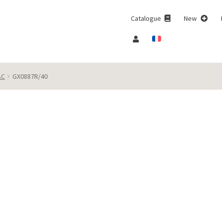
Catalogue
New
AC
GX0887R/40