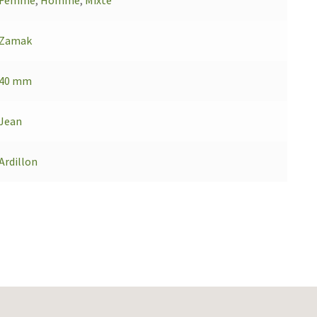
Zamak
40 mm
Jean
Ardillon