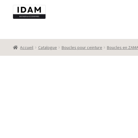
Aller
Aller
à
au
la
contenu
navigation
Accueil
Catalogue
Boucles pour ceinture
Boucles en ZAM