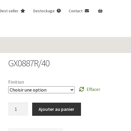
Best seller
Destockage
Contact
GX0887R/40
Finition
Effacer
quantité
Ajouter au panier
de
GX0887R/40