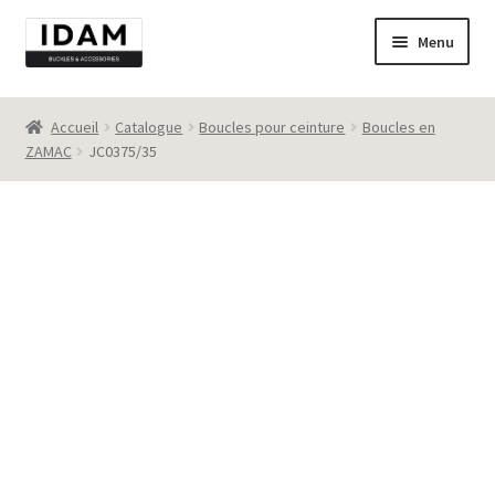
Aller
Aller
Menu
à
au
la
contenu
Catalogue
navigation
Accueil
Catalogue
Boucles pour ceinture
Boucles en
ZAMAC
JC0375/35
New
Best seller
Destockage
Contact