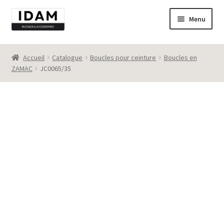
Aller
Aller
Menu
à
au
la
contenu
Catalogue
navigation
Accueil
Catalogue
Boucles pour ceinture
Boucles en
ZAMAC
JC0065/35
New
Best seller
Destockage
Contact