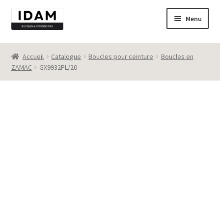
Aller
Aller
Menu
à
au
la
contenu
Catalogue
navigation
Accueil
Catalogue
Boucles pour ceinture
Boucles en
ZAMAC
GX9932PL/20
New
Best seller
Destockage
Contact