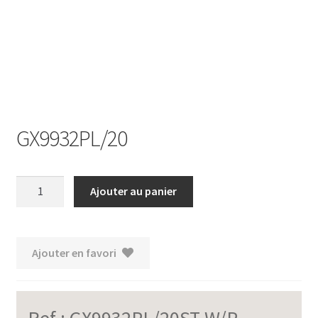
Ouvrir
le
menu
enfant
GX9932PL/20
quantité
Ajouter au panier
de
GX9932PL/20
Ajouter en favori
Ref :
GX9932PL/20ST-W/P