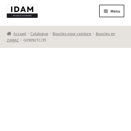
Aller
Aller
Menu
à
au
la
contenu
Catalogue
navigation
Accueil
Catalogue
Boucles pour ceinture
Boucles en
ZAMAC
GX9091TC/35
New
Best seller
Destockage
Contact