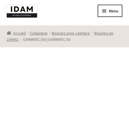
Aller
Aller
Menu
à
au
la
contenu
Catalogue
navigation
Accueil
Catalogue
Boucles pour ceinture
Boucles en
ZAMAC
GX9090TC/30 | GX9094TC/35
New
Best seller
Destockage
Contact