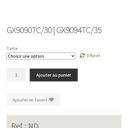
GX9090TC/30 | GX9094TC/35
Taille
Effacer
quantité
Ajouter au panier
de
GX9090TC/30
|
Ajouter en favori
GX9094TC/35
Ref :
ND