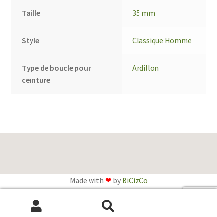
Taille
35 mm
Style
Classique Homme
Type de boucle pour
Ardillon
ceinture
Made with
❤
by
BiCizCo
English
(
Anglais
)
Français
Recherche
Recherche