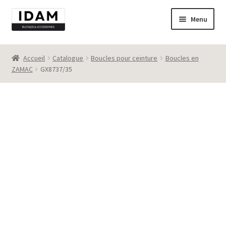
Aller
Aller
Menu
à
au
la
contenu
Catalogue
navigation
Accueil
Catalogue
Boucles pour ceinture
Boucles en
ZAMAC
GX8737/35
New
Best seller
Destockage
Contact