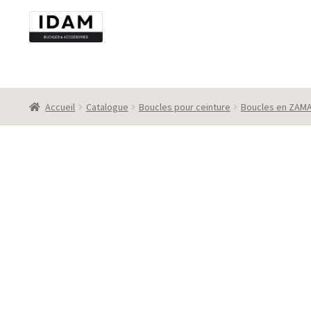
Aller
Aller
à
au
la
contenu
navigation
Accueil
Catalogue
Boucles pour ceinture
Boucles en ZAM