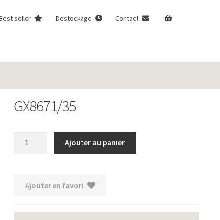
Best seller
Destockage
Contact
GX8671/35
quantité
Ajouter au panier
de
GX8671/35
Ajouter en favori