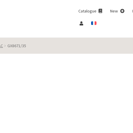
Catalogue
New
AC
GX8671/35