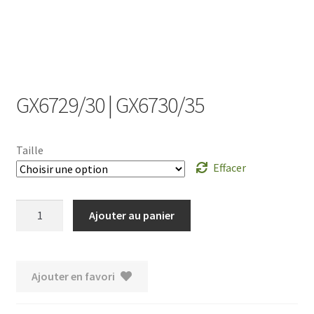
GX6729/30 | GX6730/35
Taille
Effacer
quantité
Ajouter au panier
de
GX6729/30
|
Ajouter en favori
GX6730/35