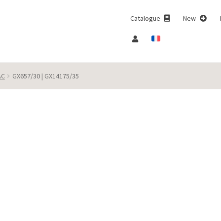
Catalogue
New
AC
GX657/30 | GX14175/35