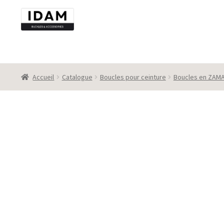
Aller
Aller
à
au
la
contenu
navigation
Accueil
Catalogue
Boucles pour ceinture
Boucles en ZAM