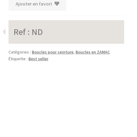
Ajouter en favori
GX14175/35
Ref :
ND
Catégories :
Boucles pour ceinture
,
Boucles en ZAMAC
Étiquette :
Best seller