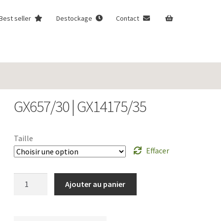
Best seller
Destockage
Contact
GX657/30 | GX14175/35
Taille
Effacer
quantité
Ajouter au panier
de
GX657/30
|