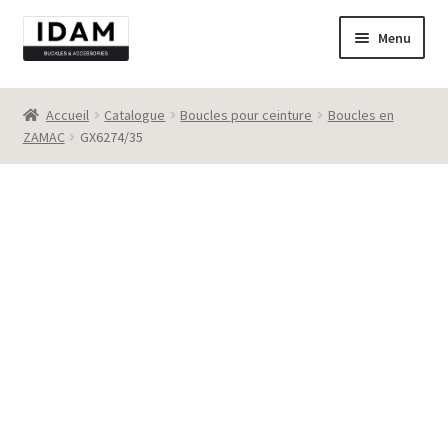
Aller
Aller
Menu
à
au
la
contenu
Catalogue
navigation
Accueil
Catalogue
Boucles pour ceinture
Boucles en
ZAMAC
GX6274/35
New
Best seller
Destockage
Contact