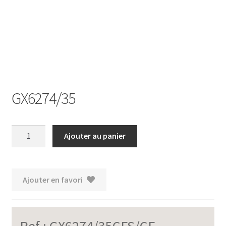
Ouvrir
le
menu
enfant
GX6274/35
quantité
Ajouter au panier
de
GX6274/35
Ajouter en favori
Ref :
GX6274/35CFS/CF