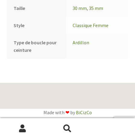
Taille
30 mm
,
35 mm
Style
Classique Femme
Type de boucle pour
Ardillon
ceinture
Made with
❤
by
BiCizCo
English
(
Anglais
)
Français
Recherche
Recherche