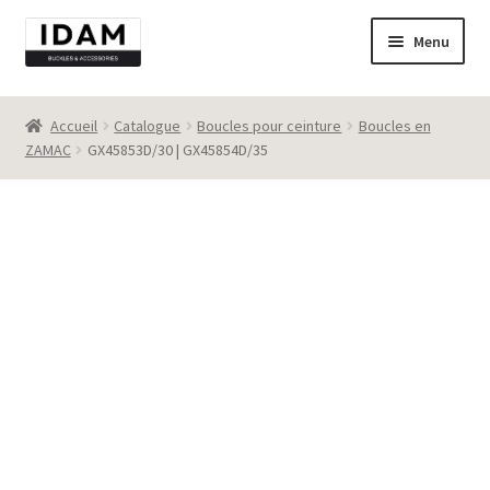
Aller
Aller
Menu
à
au
la
contenu
Catalogue
navigation
Accueil
Catalogue
Boucles pour ceinture
Boucles en
ZAMAC
GX45853D/30 | GX45854D/35
New
Best seller
Destockage
Contact