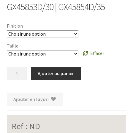
GX45853D/30 | GX45854D/35
Finition
Taille
Effacer
quantité
Ajouter au panier
de
GX45853D/30
|
Ajouter en favori
GX45854D/35
Ref :
ND