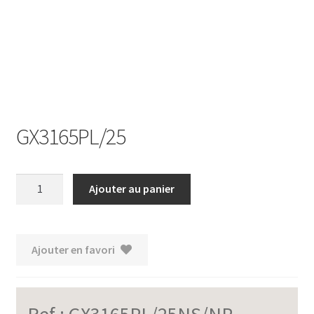
Ouvrir
le
menu
enfant
GX3165PL/25
quantité
Ajouter au panier
de
GX3165PL/25
Ajouter en favori
Ref :
GX3165PL/25NS/NP