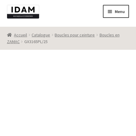
Aller
Aller
Menu
à
au
la
contenu
Catalogue
navigation
Accueil
Catalogue
Boucles pour ceinture
Boucles en
ZAMAC
GX3165PL/25
New
Best seller
Destockage
Contact