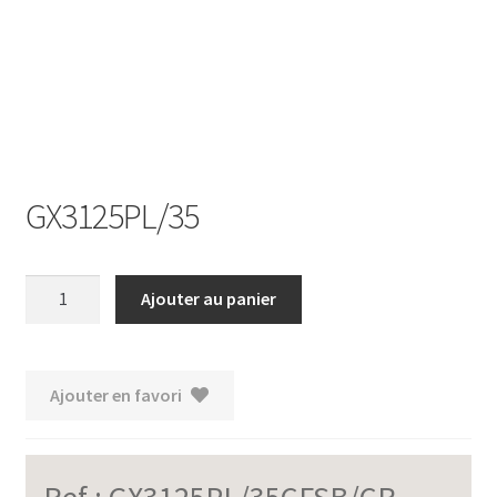
Ouvrir
le
menu
enfant
GX3125PL/35
quantité
Ajouter au panier
de
GX3125PL/35
Ajouter en favori
Ref :
GX3125PL/35CFSB/CR