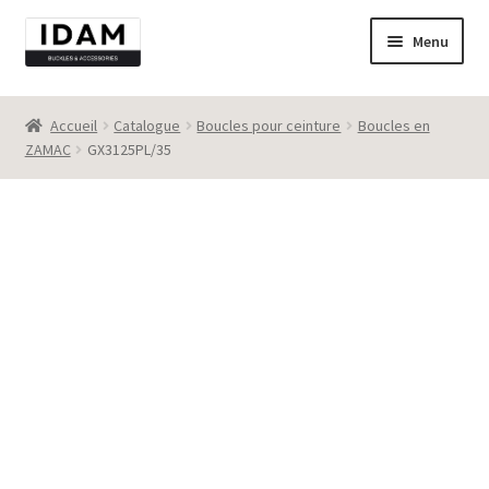
Aller
Aller
Menu
à
au
la
contenu
Catalogue
navigation
Accueil
Catalogue
Boucles pour ceinture
Boucles en
ZAMAC
GX3125PL/35
New
Best seller
Destockage
Contact