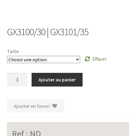
GX3100/30 | GX3101/35
Taille
Effacer
quantité
Ajouter au panier
de
GX3100/30
|
Ajouter en favori
GX3101/35
Ref :
ND