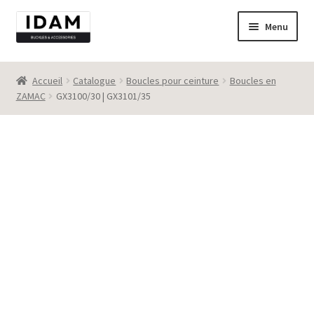
Aller
Aller
Menu
à
au
la
contenu
Catalogue
navigation
Accueil
Catalogue
Boucles pour ceinture
Boucles en
ZAMAC
GX3100/30 | GX3101/35
New
Best seller
Destockage
Contact