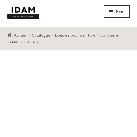
Aller
Aller
Menu
à
au
la
contenu
Catalogue
navigation
Accueil
Catalogue
Boucles pour ceinture
Boucles en
ZAMAC
GX3040/35
New
Best seller
Destockage
Contact