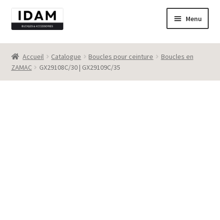
Aller
Aller
Menu
à
au
la
contenu
Catalogue
navigation
Accueil
Catalogue
Boucles pour ceinture
Boucles en
ZAMAC
GX29108C/30 | GX29109C/35
New
Best seller
Destockage
Contact