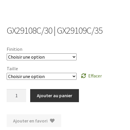
GX29108C/30 | GX29109C/35
Finition
Taille
Effacer
quantité
Ajouter au panier
de
GX29108C/30
|
Ajouter en favori
GX29109C/35