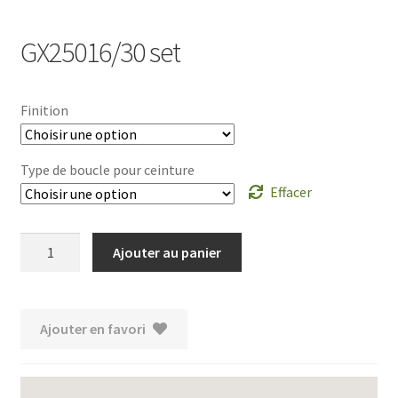
GX25016/30 set
Finition
Type de boucle pour ceinture
Effacer
quantité
Ajouter au panier
de
GX25016/30
set
Ajouter en favori