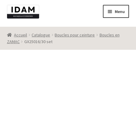
Aller
Aller
Menu
à
au
la
contenu
Catalogue
navigation
Accueil
Catalogue
Boucles pour ceinture
Boucles en
ZAMAC
GX25016/30 set
New
Best seller
Destockage
Contact