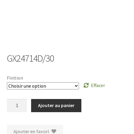
Ouvrir
le
menu
enfant
GX24714D/30
Finition
Effacer
quantité
Ajouter au panier
de
GX24714D/30
Ajouter en favori