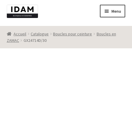
Aller
Aller
Menu
à
au
la
contenu
Catalogue
navigation
Accueil
Catalogue
Boucles pour ceinture
Boucles en
ZAMAC
GX24714D/30
New
Best seller
Destockage
Contact