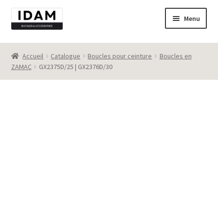
Aller
Aller
Menu
à
au
la
contenu
Catalogue
navigation
Accueil
Catalogue
Boucles pour ceinture
Boucles en
ZAMAC
GX2375D/25 | GX2376D/30
New
Best seller
Destockage
Contact