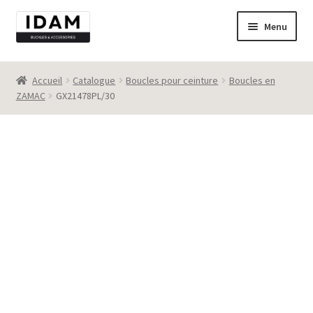
Aller
Aller
Menu
à
au
la
contenu
Catalogue
navigation
Accueil
Catalogue
Boucles pour ceinture
Boucles en
ZAMAC
GX21478PL/30
New
Best seller
Destockage
Contact