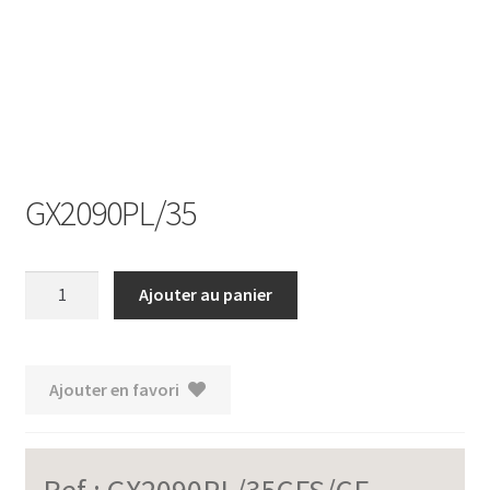
Ouvrir
le
menu
enfant
GX2090PL/35
quantité
Ajouter au panier
de
GX2090PL/35
Ajouter en favori
Ref :
GX2090PL/35CFS/CF