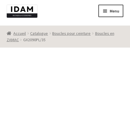
Aller
Aller
Menu
à
au
la
contenu
Catalogue
navigation
Accueil
Catalogue
Boucles pour ceinture
Boucles en
ZAMAC
GX2090PL/35
New
Best seller
Destockage
Contact