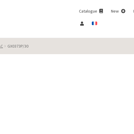
Catalogue
New
AC
GX0373P/30