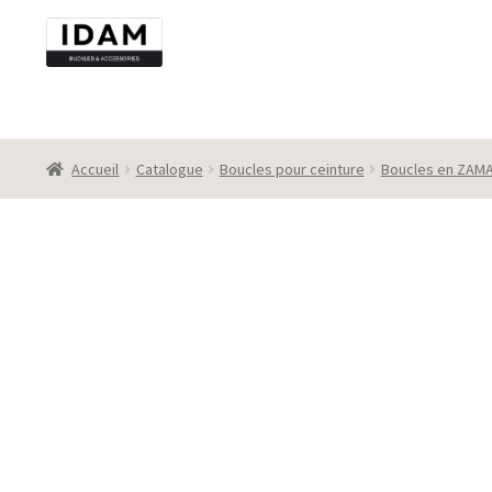
Aller
Aller
à
au
la
contenu
navigation
Accueil
Catalogue
Boucles pour ceinture
Boucles en ZAM