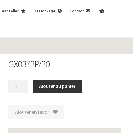
Best seller
Destockage
Contact
GX0373P/30
quantité
Ajouter au panier
de
GX0373P/30
Ajouter en favori