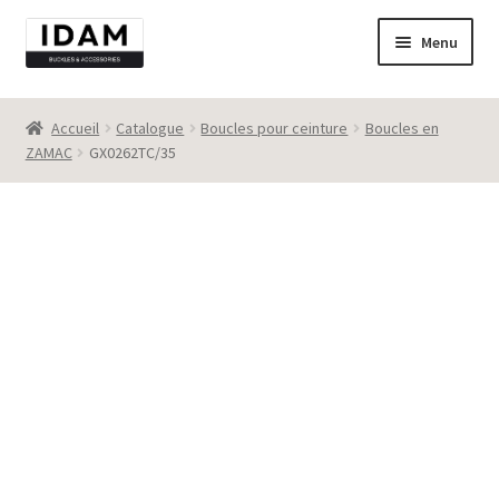
Aller
Aller
Menu
à
au
la
contenu
Catalogue
navigation
Accueil
Catalogue
Boucles pour ceinture
Boucles en
ZAMAC
GX0262TC/35
New
Best seller
Destockage
Contact