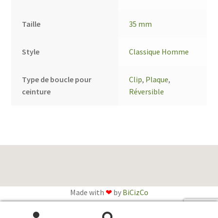
Taille
35 mm
Style
Classique Homme
Type de boucle pour
Clip
,
Plaque
,
ceinture
Réversible
Made with
❤
by
BiCizCo
English
(
Anglais
)
Français