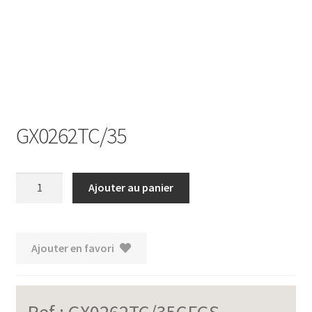
Ouvrir
le
menu
enfant
GX0262TC/35
quantité
Ajouter au panier
de
GX0262TC/35
Ajouter en favori
Ref :
GX0262TC/35CFGS