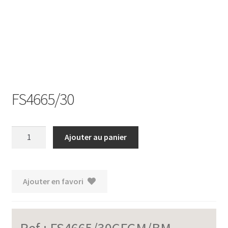
Ouvrir
le
menu
enfant
FS4665/30
quantité
Ajouter au panier
de
FS4665/30
Ajouter en favori
Ref :
FS4665/30CFGM/BM