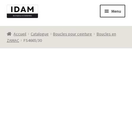
Aller
Aller
Menu
à
au
la
contenu
Catalogue
navigation
Accueil
Catalogue
Boucles pour ceinture
Boucles en
ZAMAC
FS4665/30
New
Best seller
Destockage
Contact