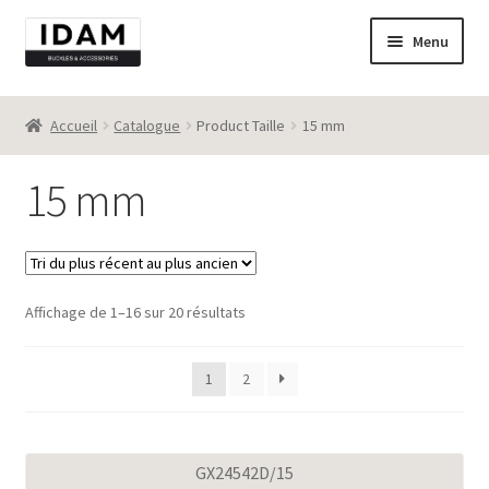
Aller
Aller
Menu
à
au
la
contenu
Catalogue
navigation
Accueil
Catalogue
Product Taille
15 mm
New
15 mm
Best seller
Destockage
Trié
Affichage de 1–16 sur 20 résultats
Contact
du
plus
1
2
récent
au
plus
ancien
GX24542D/15