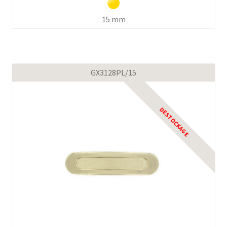
15 mm
GX3128PL/15