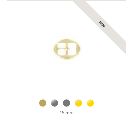
Ouvrir
le
menu
enfant
15 mm