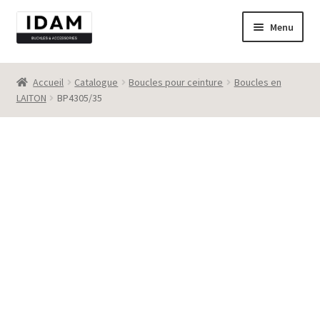
Aller
Aller
Menu
à
au
la
contenu
Catalogue
navigation
Accueil
Catalogue
Boucles pour ceinture
Boucles en
LAITON
BP4305/35
New
Best seller
Destockage
Contact